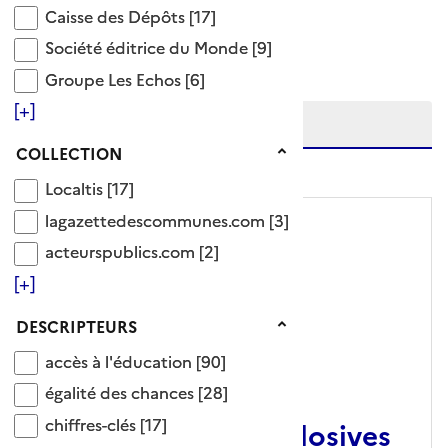
Caisse des Dépôts
Caisse des Dépôts
[17]
Ajouter le résultat au panier
Société éditrice du Monde
Société éditrice du Monde
[9]
Tris disponibles (Ouverture d'une modale)
Affiner la recherche
Groupe Les Echos
Groupe Les Echos
[6]
Etendre la recherche sur
[+]
Collection
COLLECTION
niveau(x) vers le bas
Localtis
Localtis
[17]
lagazettedescommunes.com
lagazettedescommunes.com
[3]
acteurspublics.com
acteurspublics.com
[2]
[+]
Descripteurs
DESCRIPTEURS
accès à l'éducation
accès à l'éducation
[90]
ARTICLE
égalité des chances
égalité des chances
[28]
chiffres-clés
chiffres-clés
[17]
Les conclusions explosives