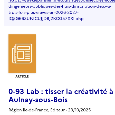
https://www.leparisien.fr/etudiant/etudes/ecoles/ecole
dingenieurs-publiques-des-frais-dinscription-deux-a-
trois-fois-plus-eleves-en-2026-2027-
IQ5G663UFZCUJJDBJ2KCG57XXI.php
ARTICLE
0-93 Lab : tisser la créativité à
Aulnay-sous-Bois
Région Ile-de-France,
Editeur
- 23/10/2025