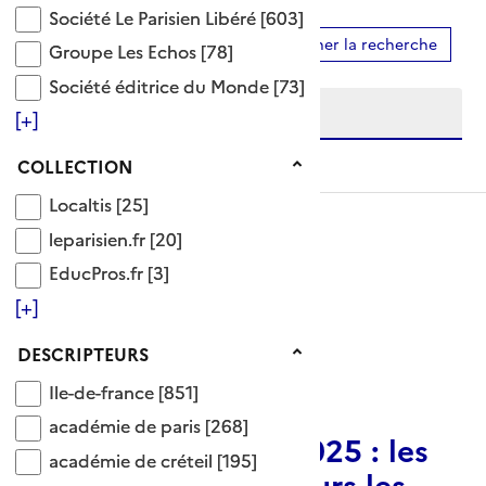
Société Le Parisien Libéré
Société Le Parisien Libéré
[603]
Ajouter le résultat au panier
Affiner la recherche
Groupe Les Echos
Groupe Les Echos
[78]
Etendre la recherche sur
Société éditrice du Monde
Société éditrice du Monde
[73]
[+]
niveau(x) vers le bas
Collection
COLLECTION
Localtis
Localtis
[25]
leparisien.fr
leparisien.fr
[20]
EducPros.fr
EducPros.fr
[3]
[+]
Descripteurs
DESCRIPTEURS
Ile-de-france
ARTICLE
Ile-de-france
[851]
académie de paris
académie de paris
[268]
Bilan Parcoursup 2025 : les
académie de créteil
académie de créteil
[195]
licences sont toujours les