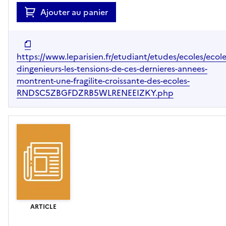
Ajouter au panier
https://www.leparisien.fr/etudiant/etudes/ecoles/ecole
dingenieurs-les-tensions-de-ces-dernieres-annees-
montrent-une-fragilite-croissante-des-ecoles-
RNDSC5ZBGFDZRB5WLRENEEIZKY.php
ARTICLE