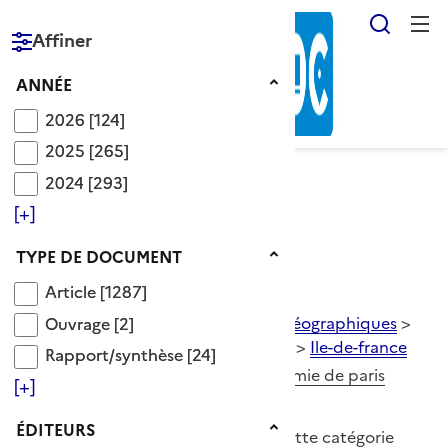
Reche
Affiner
RÉPUBLIQUE
FRANÇAISE
Année
ANNÉE
2026
2026
[124]
2025
2025
[265]
2024
2024
[293]
Voir le fil d’Ariane
[+]
Type de document
TYPE DE DOCUMENT
Catégorie Ile-de-france
Article
Article
[1287]
Ouvrage
Descripteurs OnisepDoc
>
Lieux géographiques
>
Ouvrage
[2]
europe
>
europe de l'ouest
>
france
>
Ile-de-france
Rapport/synthèse
Rapport/synthèse
[24]
académie de créteil
académie de paris
[+]
académie de versailles
Éditeurs
ÉDITEURS
796 Documents disponibles dans cette catégorie