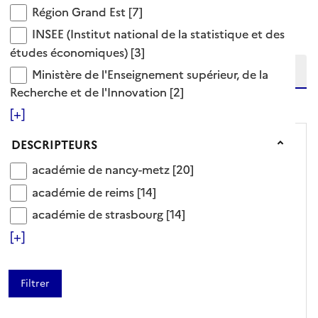
Ajouter le résultat au panier
Région Grand Est
Région Grand Est
[7]
Tris disponibles (Ouverture d'une modale)
Affiner la recherche
INSEE (Institut national de la statistique et des 
INSEE (Institut national de la statistique et des
Etendre la recherche sur
études économiques)
[3]
Ministère de l'Enseignement supérieur, de la Reche
Ministère de l'Enseignement supérieur, de la
Recherche et de l'Innovation
[2]
niveau(x) vers le bas
[+]
Descripteurs
DESCRIPTEURS
académie de nancy-metz
académie de nancy-metz
[20]
académie de reims
académie de reims
[14]
académie de strasbourg
académie de strasbourg
[14]
[+]
RAPPORT/SYNTHÈSE
Les portraits de territoires
2026 : Acquis des élèves et