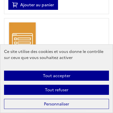
Ajouter au panier
Ce site utilise des cookies et vous donne le contrôle
sur ceux que vous souhaitez activer
RUBRIQUE DE SITE
Tout accepter
Plan filles et maths : pour
que les jeunes filles
Tout refuser
prennent toute leur place
dans les métiers de
Personnaliser
l'ingénieur et du numérique