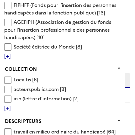
handicap et fonction
FIPHFP (Fonds pour l’insertion des personnes han
FIPHFP (Fonds pour l’insertion des personnes
entreprise adaptée
publique
handicapées dans la fonction publique)
[13]
handicap et secteur
AGEFIPH (Association de gestion du fonds pour l’
AGEFIPH (Association de gestion du fonds
privé
pour l’insertion professionnelle des personnes
122 Documents disponibles dans cette catégorie
handicapées)
[10]
Société éditrice du Monde
Société éditrice du Monde
[8]
Ajouter le résultat au panier
[+]
Tris disponibles (Ouverture d'une modale)
Affiner la recherche
Collection
COLLECTION
Etendre la recherche sur
Localtis
Localtis
[6]
acteurspublics.com
acteurspublics.com
[3]
niveau(x) vers le bas
ash (lettre d'information)
ash (lettre d'information)
[2]
[+]
Descripteurs
DESCRIPTEURS
travail en milieu ordinaire du handicapé
travail en milieu ordinaire du handicapé
[64]