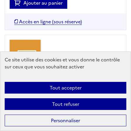
Ajouter au panier
Accès en ligne (sous réserve)
Ce site utilise des cookies et vous donne le contrôle
sur ceux que vous souhaitez activer
Tout accepter
ARTICLE
Ces autistes qui ont pu
Tout refuser
trouver leur place en
Personnaliser
entreprise