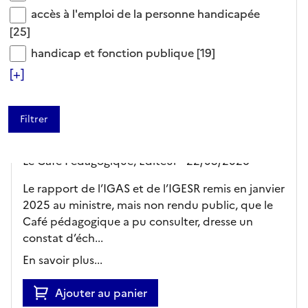
accès à l'emploi de la personne handicapée
accès à l'emploi de la personne handicapée
[25]
handicap et fonction publique
ARTICLE
handicap et fonction publique
[19]
[+]
AESH : le rapport qui
rejette leur
fonctionnarisation massive
Le Café Pédagogique,
Editeur
- 22/05/2026
Le rapport de l’IGAS et de l’IGESR remis en janvier
2025 au ministre, mais non rendu public, que le
Café pédagogique a pu consulter, dresse un
constat d’éch...
En savoir plus...
Ajouter au panier