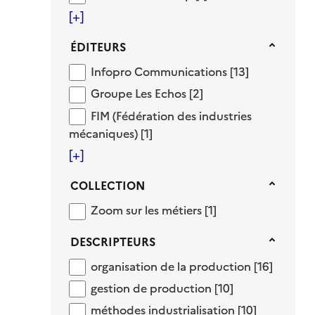
[+]
Éditeurs
ÉDITEURS
Infopro Communications
Infopro Communications
[13]
Groupe Les Echos
Groupe Les Echos
[2]
FIM (Fédération des industries mécaniqu
FIM (Fédération des industries
mécaniques)
[1]
[+]
Collection
COLLECTION
Zoom sur les métiers
Zoom sur les métiers
[1]
Descripteurs
DESCRIPTEURS
organisation de la production
organisation de la production
[16]
gestion de production
gestion de production
[10]
méthodes industrialisation
méthodes industrialisation
[10]