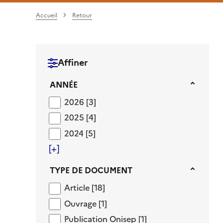
Accueil
Retour
Affiner
Année
ANNÉE
2026
2026
[3]
2025
2025
[4]
2024
2024
[5]
[+]
Type de document
TYPE DE DOCUMENT
Article
Article
[18]
Ouvrage
Ouvrage
[1]
Publication Onisep
Publication Onisep
[1]