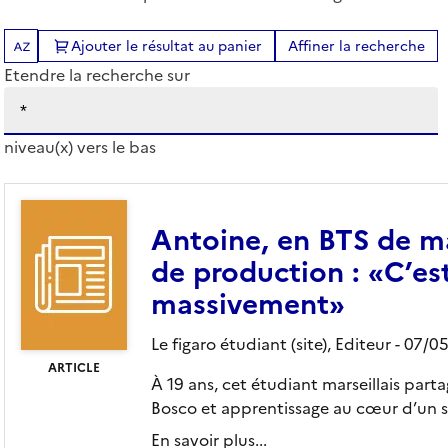
Ajouter le résultat au panier
Affiner la recherche
Tris disponibles (Ouverture d'une modale)
Etendre la recherche sur
niveau(x) vers le bas
es)
Antoine, en BTS de m
de production : «C’es
massivement»
Le figaro étudiant (site),
Editeur
- 07/0
ARTICLE
À 19 ans, cet étudiant marseillais par
Bosco et apprentissage au cœur d’un si
En savoir plus...