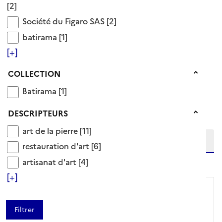
sculpture sur pierre
[2]
Voir aussi
Société du Figaro SAS
Société du Figaro SAS
[2]
finition
batirama
batirama
[1]
pierre
[+]
13 Documents disponibles dans cette catégorie
Collection
COLLECTION
Batirama
Batirama
[1]
Ajouter le résultat au panier
Tris disponibles (Ouverture d'une modale)
Affiner la recherche
Descripteurs
DESCRIPTEURS
Etendre la recherche sur
art de la pierre
art de la pierre
[11]
restauration d'art
restauration d'art
[6]
niveau(x) vers le bas
artisanat d'art
artisanat d'art
[4]
[+]