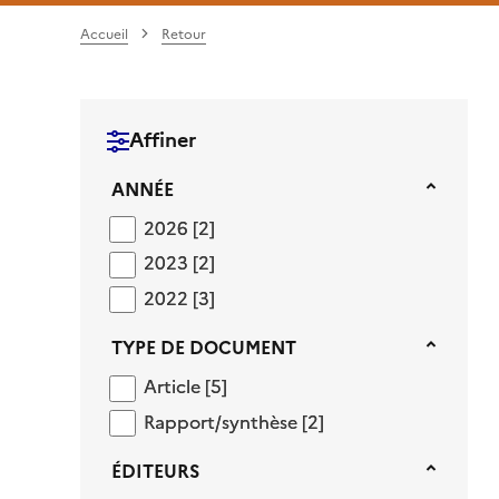
Accueil
Retour
Affiner
Année
ANNÉE
2026
2026
[2]
2023
2023
[2]
2022
2022
[3]
Type de document
TYPE DE DOCUMENT
Article
Article
[5]
Rapport/synthèse
Rapport/synthèse
[2]
Éditeurs
ÉDITEURS