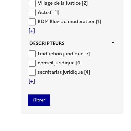
Village de la Justice
Village de la Justice
[2]
Actu.fr
Actu.fr
[1]
BDM Blog du modérateur
BDM Blog du modérateur
[1]
[+]
Descripteurs
DESCRIPTEURS
traduction juridique
traduction juridique
[7]
conseil juridique
conseil juridique
[4]
secrétariat juridique
secrétariat juridique
[4]
[+]