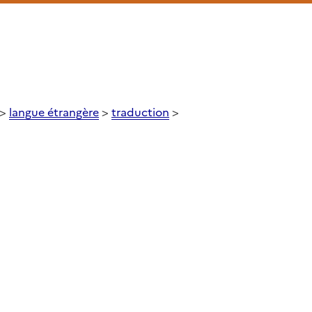
>
langue étrangère
>
traduction
>