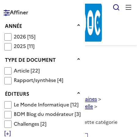
Reche
Affiner
RÉPUBLIQUE
FRANÇAISE
Année
ANNÉE
2026
2026
[15]
2025
2025
[11]
Type de document
TYPE DE DOCUMENT
Voir le fil d’Ariane
Article
Article
[22]
Rapport/synthèse
Rapport/synthèse
[4]
Catégorie système expert
Éditeurs
ÉDITEURS
Descripteurs OnisepDoc
>
Domaines
>
Le Monde Informatique
Le Monde Informatique
[12]
informatique
>
intelligence artificielle
>
BDM Blog du modérateur
système expert
BDM Blog du modérateur
[3]
26 Documents disponibles dans cette catégorie
Challenges
Challenges
[2]
[+]