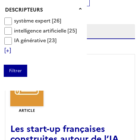
Ajouter le résultat au panier
Tris disponibles (Ouverture d'une modale)
Descripteurs
DESCRIPTEURS
Affiner la recherche
système expert
Etendre la recherche sur
système expert
[26]
intelligence artificielle
intelligence artificielle
[25]
IA générative
IA générative
[23]
niveau(x) vers le bas
[+]
ARTICLE
Les start-up françaises
construites autour de l’IA