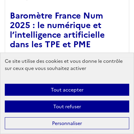
Baromètre France Num
2025 : le numérique et
l’intelligence artificielle
dans les TPE et PME
France Num,
Editeur
- 15/09/2025
Ce site utilise des cookies et vous donne le contrôle
sur ceux que vous souhaitez activer
Le Baromètre France Num, relatif à la
transformation numérique des TPE et PME
françaises, mesure chaque année l’évolution de
Tout accepter
leur perception et de leurs usages du numérique,
e...
Tout refuser
En savoir plus...
Ajouter au panier
Personnaliser