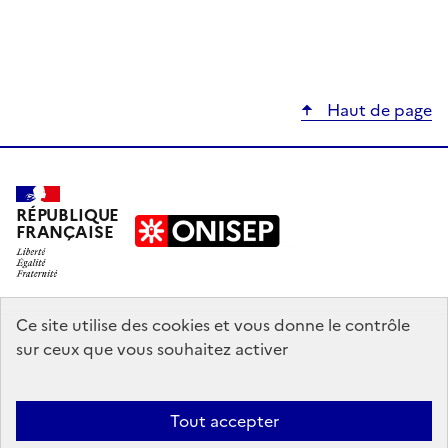
Haut de page
RÉPUBLIQUE
FRANÇAISE
education.gouv.fr
Ce site utilise des cookies et vous donne le contrôle
sur ceux que vous souhaitez activer
enseignementsup-recherche.gouv.fr
onisep.fr
Tout accepter