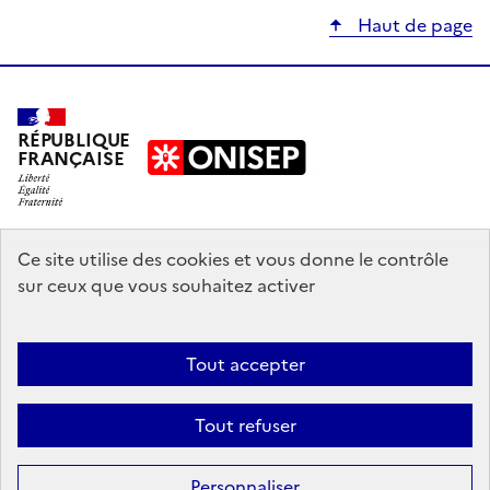
Haut de page
RÉPUBLIQUE
FRANÇAISE
education.gouv.fr
Ce site utilise des cookies et vous donne le contrôle
sur ceux que vous souhaitez activer
enseignementsup-recherche.gouv.fr
onisep.fr
Tout accepter
Mentions légales
Données personnelles
Plan du site
Contact
Tout refuser
Accessibilité : partiellement conforme
Affiner la
recherche
Sauf mention explicite de propriété intellectuelle détenue par des tiers,
Personnaliser