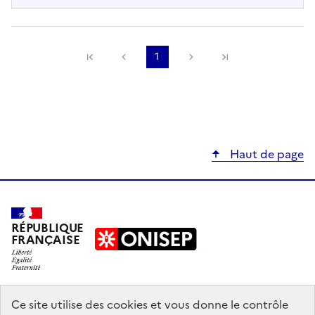
Précédente
1
Suivante
Haut de page
RÉPUBLIQUE
FRANÇAISE
education.gouv.fr
Ce site utilise des cookies et vous donne le contrôle