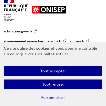
RÉPUBLIQUE
FRANÇAISE
education.gouv.fr
enseignementsup-recherche.gouv.fr
onisep.fr
Ce site utilise des cookies et vous donne le contrôle
sur ceux que vous souhaitez activer
Mentions légales
Données personnelles
Plan du site
Contact
Accessibilité : partiellement conforme
Tout accepter
Sauf mention explicite de propriété intellectuelle détenue par des tiers,
les contenus de ce site sont proposés sous
licence etalab-2.0
Tout refuser
Personnaliser