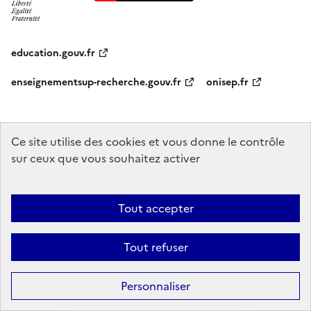
education.gouv.fr
enseignementsup-recherche.gouv.fr
onisep.fr
Ce site utilise des cookies et vous donne le contrôle
Mentions légales
Données personnelles
Plan du site
Contact
sur ceux que vous souhaitez activer
Accessibilité : partiellement conforme
Sauf mention explicite de propriété intellectuelle détenue par des tiers,
Tout accepter
les contenus de ce site sont proposés sous
licence etalab-2.0
Tout refuser
Personnaliser