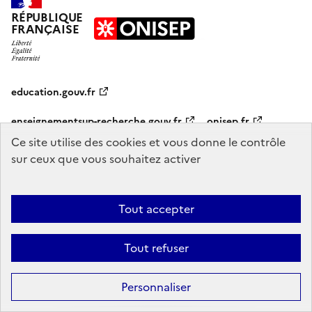
RÉPUBLIQUE
FRANÇAISE
education.gouv.fr
enseignementsup-recherche.gouv.fr
onisep.fr
Ce site utilise des cookies et vous donne le contrôle
sur ceux que vous souhaitez activer
Mentions légales
Données personnelles
Plan du site
Contact
Accessibilité : partiellement conforme
Tout accepter
Sauf mention explicite de propriété intellectuelle détenue par des tiers,
les contenus de ce site sont proposés sous
licence etalab-2.0
Tout refuser
Personnaliser