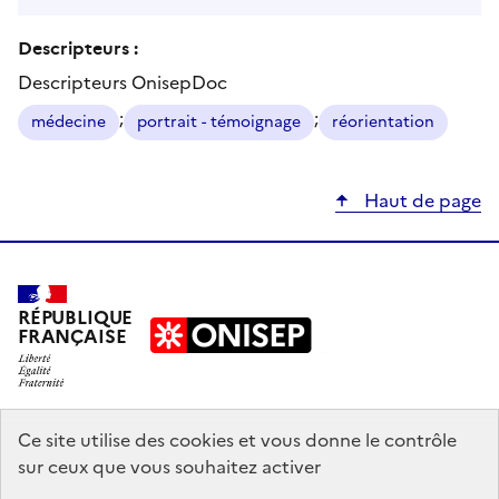
Descripteurs :
Descripteurs OnisepDoc
;
;
médecine
portrait - témoignage
réorientation
Haut de page
RÉPUBLIQUE
FRANÇAISE
education.gouv.fr
Ce site utilise des cookies et vous donne le contrôle
sur ceux que vous souhaitez activer
enseignementsup-recherche.gouv.fr
onisep.fr