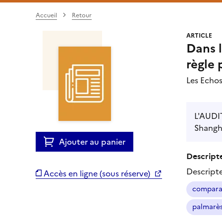
Accueil
Retour
ARTICLE
Dans l
règle 
Les Echo
L'AUDIT
Shangha
Ajouter au panier
Descripte
Descript
Accès en ligne (sous réserve)
comparai
palmarè