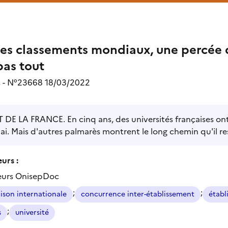
es classements mondiaux, une percée d
pas tout
s - N°23668 18/03/2022
 DE LA FRANCE. En cinq ans, des universités françaises on
i. Mais d'autres palmarès montrent le long chemin qu'il res
urs :
eurs OnisepDoc
;
;
son internationale
concurrence inter-établissement
établ
;
s
université