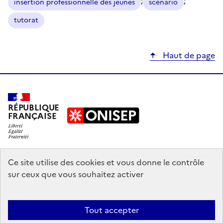
;
;
insertion professionnelle des jeunes
scénario
tutorat
Haut de page
RÉPUBLIQUE
FRANÇAISE
education.gouv.fr
Ce site utilise des cookies et vous donne le contrôle
sur ceux que vous souhaitez activer
enseignementsup-recherche.gouv.fr
onisep.fr
Tout accepter