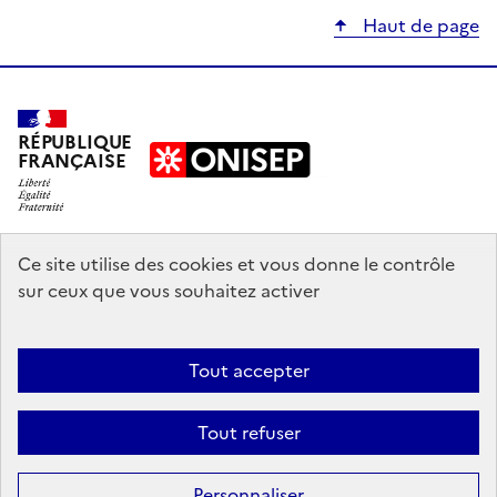
Haut de page
RÉPUBLIQUE
FRANÇAISE
education.gouv.fr
Ce site utilise des cookies et vous donne le contrôle
sur ceux que vous souhaitez activer
enseignementsup-recherche.gouv.fr
onisep.fr
Tout accepter
Mentions légales
Données personnelles
Plan du site
Contact
Tout refuser
Accessibilité : partiellement conforme
Sauf mention explicite de propriété intellectuelle détenue par des tiers,
Personnaliser