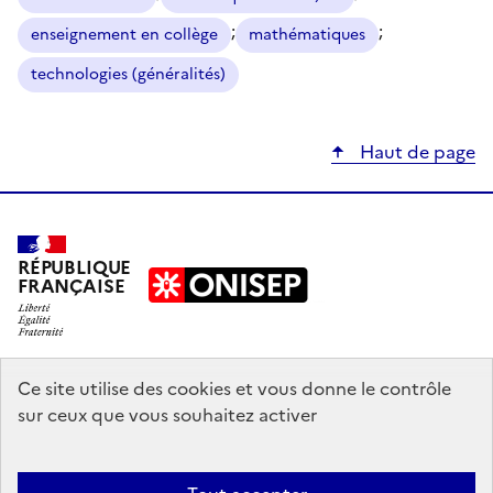
;
;
enseignement en collège
mathématiques
technologies (généralités)
Haut de page
RÉPUBLIQUE
FRANÇAISE
education.gouv.fr
Ce site utilise des cookies et vous donne le contrôle
sur ceux que vous souhaitez activer
enseignementsup-recherche.gouv.fr
onisep.fr