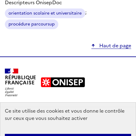
Descripteurs OnisepDoc
;
orientation scolaire et universitaire
procédure parcoursup
Haut de page
RÉPUBLIQUE
FRANÇAISE
education.gouv.fr
Ce site utilise des cookies et vous donne le contrôle
sur ceux que vous souhaitez activer
enseignementsup-recherche.gouv.fr
onisep.fr