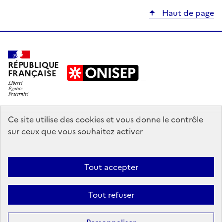
Haut de page
RÉPUBLIQUE
FRANÇAISE
education.gouv.fr
Ce site utilise des cookies et vous donne le contrôle
sur ceux que vous souhaitez activer
enseignementsup-recherche.gouv.fr
onisep.fr
Tout accepter
Mentions légales
Données personnelles
Plan du site
Contact
Tout refuser
Accessibilité : partiellement conforme
Sauf mention explicite de propriété intellectuelle détenue par des tiers,