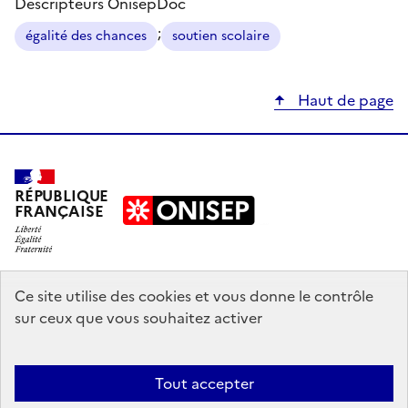
Descripteurs OnisepDoc
;
égalité des chances
soutien scolaire
Haut de page
RÉPUBLIQUE
FRANÇAISE
education.gouv.fr
Ce site utilise des cookies et vous donne le contrôle
sur ceux que vous souhaitez activer
enseignementsup-recherche.gouv.fr
onisep.fr
Tout accepter