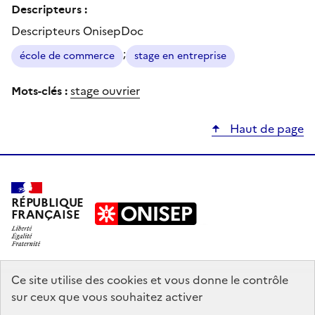
Descripteurs :
Descripteurs OnisepDoc
;
école de commerce
stage en entreprise
Mots-clés :
stage ouvrier
Haut de page
RÉPUBLIQUE
FRANÇAISE
education.gouv.fr
Ce site utilise des cookies et vous donne le contrôle
sur ceux que vous souhaitez activer
enseignementsup-recherche.gouv.fr
onisep.fr