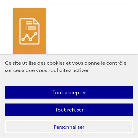
RAPPORT/SYNTHÈSE
Ce site utilise des cookies et vous donne le contrôle
sur ceux que vous souhaitez activer
Plan climat-biodiversité et
transition écologique de
Tout accepter
l’Enseignement supérieur et
de la Recherche
Tout refuser
MESR (Ministère de l'enseignement supérieur et
de la recherche),
Editeur
- 16/06/2023
Personnaliser