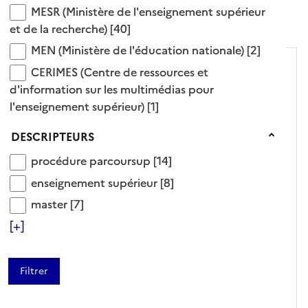
MESR (Ministère de l'enseignement supérieur et de
MESR (Ministère de l'enseignement supérieur
Tris disponibles (Ouverture d'une modale)
Affiner la recherche
et de la recherche)
[40]
MEN (Ministère de l'éducation nationale)
MEN (Ministère de l'éducation nationale)
[2]
CERIMES (Centre de ressources et d'information s
CERIMES (Centre de ressources et
d'information sur les multimédias pour
l'enseignement supérieur)
[1]
Descripteurs
DESCRIPTEURS
procédure parcoursup
procédure parcoursup
[14]
ARTICLE
enseignement supérieur
enseignement supérieur
[8]
master
master
[7]
"3040" n° pour la santé
[+]
mentale des étudiants
MESR (Ministère de l'enseignement supérieur et
de la recherche),
Editeur
- 06/07/2026
Nouveauté