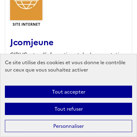
SITE INTERNET
Jcomjeune
CIDJ (Centre d'information et de documentation
jeunesse),
Editeur
Ce site utilise des cookies et vous donne le contrôle
sur ceux que vous souhaitez activer
En savoir plus...
Accès en ligne
Tout accepter
Ajouter au panier
Tout refuser
Personnaliser
Précédente
1
2
3
Suivante