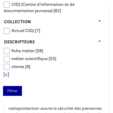
CIDJ (Centre d'information et de documentation 
CIDJ (Centre d'information et de
documentation jeunesse)
[82]
Collection
COLLECTION
Actuel CIDJ
Actuel CIDJ
[7]
Descripteurs
DESCRIPTEURS
fiche métier
fiche métier
[58]
ARTICLE
métier scientifique
métier scientifique
[55]
Technicien / Technicienne
chimie
chimie
[9]
en radioprotection
[+]
CIDJ (Centre d'information et de documentation
jeunesse),
Editeur
- 2023
Le technicien ou la technicienne en
radioprotection assure la sécurité des personnes