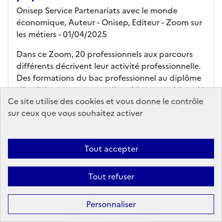
Onisep Service Partenariats avec le monde
économique, Auteur -
Onisep,
Editeur
- Zoom sur
les métiers
- 01/04/2025
Dans ce Zoom, 20 professionnels aux parcours
différents décrivent leur activité professionnelle.
Des formations du bac professionnel au diplôme
d'ingénieur, permettent d'accéder aux métiers du
Ce site utilise des cookies et vous donne le contrôle
secteur. Cette édition est u...
sur ceux que vous souhaitez activer
En savoir plus...
Ajouter au panier
Tout accepter
pistes d'exploitation pédagogique
Tout refuser
Affiner la
Accès en ligne (en téléchargement)
recherche
Personnaliser
kiosque en ligne