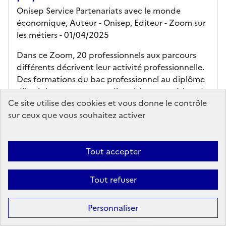
Onisep Service Partenariats avec le monde
économique, Auteur -
Onisep,
Editeur
- Zoom sur
les métiers
- 01/04/2025
Dans ce Zoom, 20 professionnels aux parcours
différents décrivent leur activité professionnelle.
Des formations du bac professionnel au diplôme
d'ingénieur, permettent d'accéder aux métiers du
Ce site utilise des cookies et vous donne le contrôle
secteur. Cette édition est u...
sur ceux que vous souhaitez activer
En savoir plus...
Ajouter au panier
Tout accepter
pistes d'exploitation pédagogique
Tout refuser
Affiner la
Accès en ligne (en téléchargement)
recherche
Personnaliser
kiosque en ligne