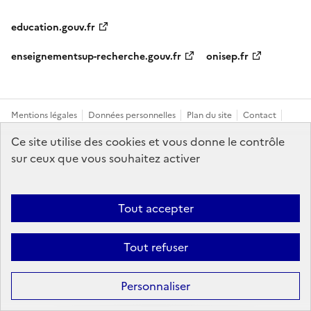
education.gouv.fr
enseignementsup-recherche.gouv.fr
onisep.fr
Mentions légales
Données personnelles
Plan du site
Contact
Accessibilité : partiellement conforme
Ce site utilise des cookies et vous donne le contrôle
sur ceux que vous souhaitez activer
Sauf mention explicite de propriété intellectuelle détenue par des tiers,
les contenus de ce site sont proposés sous
licence etalab-2.0
Tout accepter
Tout refuser
Personnaliser