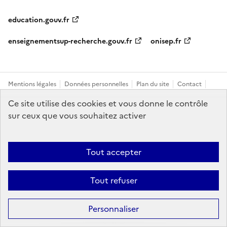
education.gouv.fr
enseignementsup-recherche.gouv.fr
onisep.fr
Mentions légales
Données personnelles
Plan du site
Contact
Accessibilité : partiellement conforme
Ce site utilise des cookies et vous donne le contrôle
sur ceux que vous souhaitez activer
Sauf mention explicite de propriété intellectuelle détenue par des tiers,
les contenus de ce site sont proposés sous
licence etalab-2.0
Tout accepter
Tout refuser
Personnaliser