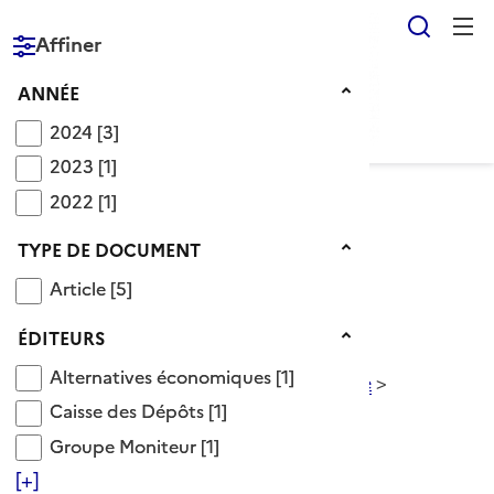
Reche
Affiner
RÉPUBLIQUE
FRANÇAISE
Année
ANNÉE
2024
2024
[3]
2023
2023
[1]
2022
2022
[1]
Voir le fil d’Ariane
Type de document
TYPE DE DOCUMENT
Article
Article
[5]
Catégorie sociologie politique
Éditeurs
ÉDITEURS
Descripteurs OnisepDoc
>
Domaines
>
Alternatives économiques
Alternatives économiques
[1]
sciences humaines et sociales
>
sociologie
>
Caisse des Dépôts
sociologie politique
Caisse des Dépôts
[1]
Voir aussi
Groupe Moniteur
Groupe Moniteur
[1]
sciences politiques
[+]