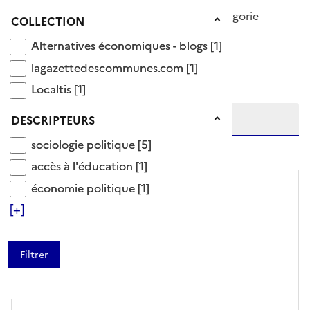
5 Documents disponibles dans cette catégorie
Collection
COLLECTION
Alternatives économiques - blogs
Alternatives économiques - blogs
[1]
Ajouter le résultat au panier
lagazettedescommunes.com
Tris disponibles (Ouverture d'une modale)
lagazettedescommunes.com
[1]
Affiner la recherche
Localtis
Localtis
[1]
Etendre la recherche sur
Descripteurs
DESCRIPTEURS
sociologie politique
sociologie politique
[5]
niveau(x) vers le bas
accès à l'éducation
accès à l'éducation
[1]
économie politique
économie politique
[1]
[+]
ARTICLE