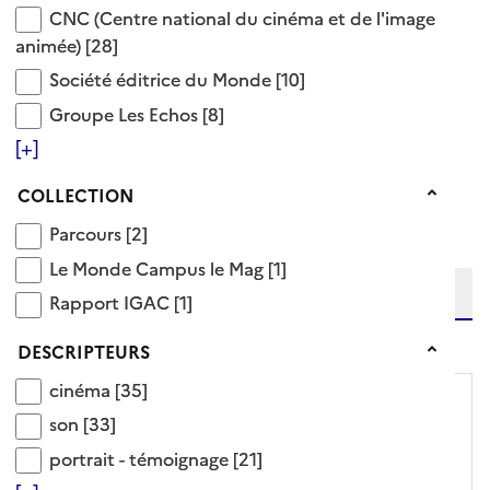
script
son
CNC (Centre national du cinéma et de l'image an
CNC (Centre national du cinéma et de l'image
Synonyme(s)
animée)
[28]
Société éditrice du Monde
Société éditrice du Monde
[10]
lumière
Groupe Les Echos
Groupe Les Echos
[8]
93 Documents disponibles dans cette catégorie
[+]
Ajouter le résultat au panier
Collection
COLLECTION
Tris disponibles (Ouverture d'une modale)
Affiner la recherche
Parcours
Parcours
[2]
Etendre la recherche sur
Le Monde Campus le Mag
Le Monde Campus le Mag
[1]
Rapport IGAC
Rapport IGAC
[1]
niveau(x) vers le bas
Descripteurs
DESCRIPTEURS
cinéma
cinéma
[35]
son
son
[33]
portrait - témoignage
portrait - témoignage
[21]