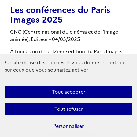
Les conférences du Paris
Images 2025
CNC (Centre national du cinéma et de l'image
animée),
Editeur
- 04/03/2025
À l’occasion de la 12ème édition du Paris Images,
l’événement des professionnels des tournages, le
Ce site utilise des cookies et vous donne le contrôle
CNC a organisé un cycle de conférences les 6 et 7
sur ceux que vous souhaitez activer
février 2025. Ré-écoutez ou ...
En savoir plus...
Tout accepter
Ajouter au panier
Tout refuser
accès en ligne
Personnaliser