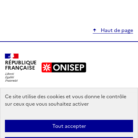
Haut de page
RÉPUBLIQUE
FRANÇAISE
education.gouv.fr
Ce site utilise des cookies et vous donne le contrôle
sur ceux que vous souhaitez activer
enseignementsup-recherche.gouv.fr
onisep.fr
Tout accepter
Mentions légales
Données personnelles
Plan du site
Contact