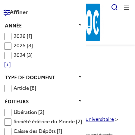
Reche
Affiner
RÉPUBLIQUE
FRANÇAISE
Année
ANNÉE
2026
2026
[1]
2025
2025
[3]
2024
2024
[3]
Voir le fil d’Ariane
[+]
Type de document
TYPE DE DOCUMENT
Catégorie année scolaire
Article
Article
[8]
Descripteurs OnisepDoc
>
Éditeurs
ÉDITEURS
Système éducatif français
>
Libération
organisation de la formation
>
Libération
[2]
organisation du rythme scolaire et universitaire
>
Société éditrice du Monde
Société éditrice du Monde
[2]
année scolaire
Caisse des Dépôts
Caisse des Dépôts
[1]
8 Documents disponibles dans cette catégorie