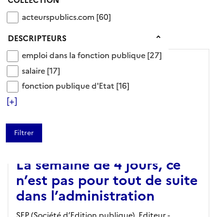
Ajouter le résultat au panier
acteurspublics.com
acteurspublics.com
[60]
Tris disponibles (Ouverture d'une modale)
Affiner la recherche
Descripteurs
DESCRIPTEURS
emploi dans la fonction publique
emploi dans la fonction publique
[27]
salaire
salaire
[17]
fonction publique d'Etat
fonction publique d'Etat
[16]
[+]
ARTICLE
La semaine de 4 jours, ce
n’est pas pour tout de suite
dans l’administration
SEP (Société d’Edition publique),
Editeur
-