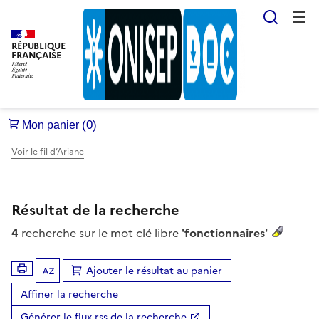
Reche
RÉPUBLIQUE
FRANÇAISE
Voir le fil d’Ariane
Résultat de la recherche
4
recherche sur le mot clé libre
'fonctionnaires'
Ajouter le résultat au panier
Tris disponibles (Ouverture d'une modale)
Affiner la recherche
Générer le flux rss de la recherche