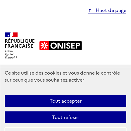
Haut de page
RÉPUBLIQUE
FRANÇAISE
education.gouv.fr
Ce site utilise des cookies et vous donne le contrôle
sur ceux que vous souhaitez activer
enseignementsup-recherche.gouv.fr
onisep.fr
Tout accepter
Mentions légales
Données personnelles
Plan du site
Contact
Tout refuser
Accessibilité : partiellement conforme
Affiner la
recherche
Sauf mention explicite de propriété intellectuelle détenue par des tiers,