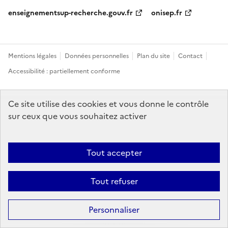
enseignementsup-recherche.gouv.fr
onisep.fr
Mentions légales
Données personnelles
Plan du site
Contact
Accessibilité : partiellement conforme
Sauf mention explicite de propriété intellectuelle détenue par des tiers,
Ce site utilise des cookies et vous donne le contrôle
les contenus de ce site sont proposés sous
licence etalab-2.0
sur ceux que vous souhaitez activer
Tout accepter
Tout refuser
Personnaliser