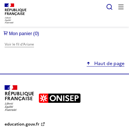
Reche
RÉPUBLIQUE
FRANÇAISE
Voir le fil d’Ariane
Haut de page
RÉPUBLIQUE
FRANÇAISE
education.gouv.fr