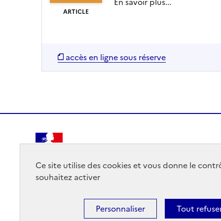
En savoir plus...
ARTICLE
accès en ligne sous réserve
RÉPUBLIQUE
FRANÇAISE
Ce site utilise des cookies et vous donne le cont
souhaitez activer
Personnaliser
Tout refuse
Mentions légales
Données personnelles
Plan du site