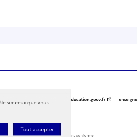
education.gouv.fr
enseign
rôle sur ceux que vous
r
Tout accepter
Contact
Accessibilité : partiellement conforme