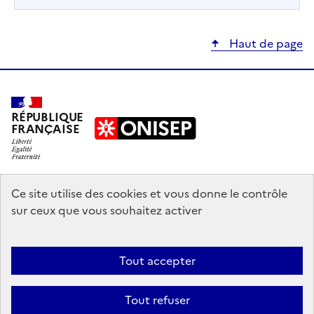
Haut de page
RÉPUBLIQUE
FRANÇAISE
education.gouv.fr
Ce site utilise des cookies et vous donne le contrôle
sur ceux que vous souhaitez activer
enseignementsup-recherche.gouv.fr
onisep.fr
Tout accepter
Mentions légales
Données personnelles
Plan du site
Contact
Tout refuser
Accessibilité : partiellement conforme