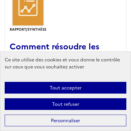
RAPPORT/SYNTHÈSE
Comment résoudre les
tensions de recrutement
Ce site utilise des cookies et vous donne le contrôle
dans le champ social et en
sur ceux que vous souhaitez activer
accroître l’attractivité ?
IGAS (Inspection générale des affaires sociales),
Tout accepter
Editeur
- 02/2025
Tout refuser
Dans son rapport, l’Inspection générale des
affaires sociales analyse les difficultés de
recrutement et l’attractivité des métiers du
Personnaliser
sanitaire (hors professions médicales), du social et