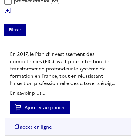
Formation professionnelle :
premier emploi
premier emploi
[69]
bilan mitigé pour le plan
[+]
d’investissement des
compétences
The Conversation France,
Editeur
- 08/04/2025
En 2017, le Plan d’investissement des
compétences (PIC) avait pour intention de
transformer en profondeur le système de
formation en France, tout en réussissant
l’insertion professionnelle des citoyens éloig...
En savoir plus...
Ajouter au panier
accès en ligne