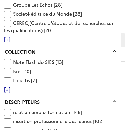
Groupe Les Echos
Groupe Les Echos
[28]
Ajouter le résultat au panier
Société éditrice du Monde
Société éditrice du Monde
[28]
Tris disponibles (Ouverture d'une modale)
CEREQ (Centre d'études et de recherches sur les qu
Affiner la recherche
CEREQ (Centre d'études et de recherches sur
Etendre la recherche sur
les qualifications)
[20]
[+]
niveau(x) vers le bas
Collection
COLLECTION
Note Flash du SIES
Note Flash du SIES
[13]
Bref
Bref
[10]
Localtis
Localtis
[7]
[+]
Descripteurs
DESCRIPTEURS
relation emploi formation
relation emploi formation
[148]
ARTICLE
insertion professionnelle des jeunes
insertion professionnelle des jeunes
[102]