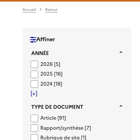
Accueil
Retour
Affiner
Année
ANNÉE
2026
2026
[5]
2025
2025
[16]
2024
2024
[18]
[+]
Type de document
TYPE DE DOCUMENT
Article
Article
[91]
Rapport/synthèse
Rapport/synthèse
[7]
Rubrique de site
Rubrique de site
[1]