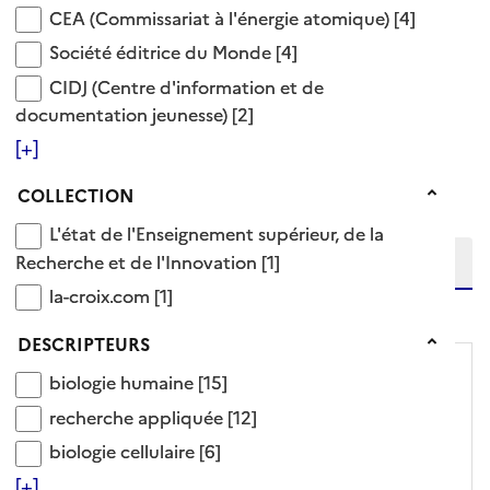
CEA (Commissariat à l'énergie atomique)
Voir aussi
CEA (Commissariat à l'énergie atomique)
[4]
Société éditrice du Monde
Société éditrice du Monde
[4]
santé
CIDJ (Centre d'information et de documentation 
CIDJ (Centre d'information et de
23 Documents disponibles dans cette catégorie
documentation jeunesse)
[2]
[+]
Ajouter le résultat au panier
Tris disponibles (Ouverture d'une modale)
Collection
Affiner la recherche
COLLECTION
Etendre la recherche sur
L'état de l'Enseignement supérieur, de la Recherch
L'état de l'Enseignement supérieur, de la
Recherche et de l'Innovation
[1]
la-croix.com
la-croix.com
[1]
niveau(x) vers le bas
Descripteurs
DESCRIPTEURS
biologie humaine
biologie humaine
[15]
recherche appliquée
recherche appliquée
[12]
biologie cellulaire
biologie cellulaire
[6]
[+]