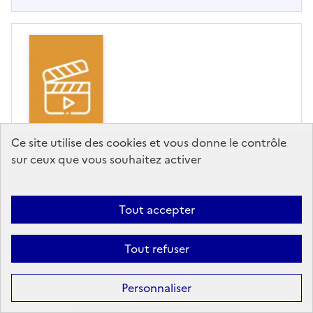
Ce site utilise des cookies et vous donne le contrôle
VIDÉO/MULTIMÉDIA
sur ceux que vous souhaitez activer
Microbiotes Science Loop -
Clara va voir... Cindy,
Tout accepter
doctorante en immunologie
Tout refuser
CEA (Commissariat à l'énergie atomique),
Editeur
- 28/01/2022
Personnaliser
Dans cet épisode de Science Loop consacré au