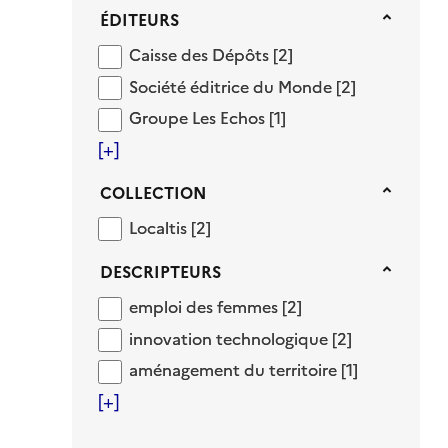
Éditeurs
ÉDITEURS
Caisse des Dépôts
Caisse des Dépôts
[2]
Société éditrice du Monde
Société éditrice du Monde
[2]
Groupe Les Echos
Groupe Les Echos
[1]
[+]
Collection
COLLECTION
Localtis
Localtis
[2]
Descripteurs
DESCRIPTEURS
emploi des femmes
emploi des femmes
[2]
innovation technologique
innovation technologique
[2]
aménagement du territoire
aménagement du territoire
[1]
[+]