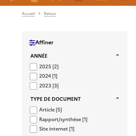
Accueil
Retour
Affiner
Année
ANNÉE
2025
2025
[2]
2024
2024
[1]
2023
2023
[3]
Type de document
TYPE DE DOCUMENT
Article
Article
[5]
Rapport/synthèse
Rapport/synthèse
[1]
Site internet
Site internet
[1]