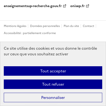
enseignementsup-recherche.gouv.fr
onisep.fr
Mentions légales
Données personnelles
Plan du site
Contact
Accessibilité : partiellement conforme
Sauf mention explicite de propriété intellectuelle détenue par des tiers,
Ce site utilise des cookies et vous donne le contrôle
les contenus de ce site sont proposés sous
licence etalab-2.0
sur ceux que vous souhaitez activer
Tout accepter
Tout refuser
Personnaliser