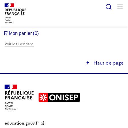
Reche
RÉPUBLIQUE
FRANÇAISE
Voir le fil d’Ariane
Haut de page
RÉPUBLIQUE
FRANÇAISE
education.gouv.fr