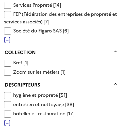
Services Propreté
Services Propreté
[14]
hygiène
FEP (Fédération des entreprises de propreté et serv
Voir aussi
FEP (Fédération des entreprises de propreté et
services associés)
[7]
Société du Figaro SAS
Société du Figaro SAS
[6]
agroalimentaire
[+]
énergie
environnement
Collection
COLLECTION
hôtellerie
Bref
Bref
[1]
santé
Zoom sur les métiers
Zoom sur les métiers
[1]
santé publique
sécurité industrielle
Descripteurs
DESCRIPTEURS
sécurité prévention
hygiène et propreté
hygiène et propreté
[51]
85 Documents disponibles dans cette catégorie
entretien et nettoyage
entretien et nettoyage
[38]
hôtellerie - restauration
hôtellerie - restauration
[17]
Ajouter le résultat au panier
[+]
Tris disponibles (Ouverture d'une modale)
Affiner la recherche