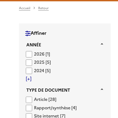
Accueil
Retour
Affiner
Année
ANNÉE
2026
2026
[1]
2025
2025
[5]
2024
2024
[5]
[+]
Type de document
TYPE DE DOCUMENT
Article
Article
[28]
Rapport/synthèse
Rapport/synthèse
[4]
Site internet
Site internet
[7]