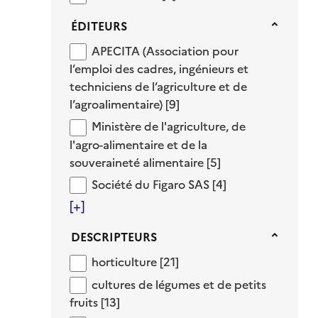
Éditeurs
ÉDITEURS
APECITA (Association pour l’emploi des ca
APECITA (Association pour
l’emploi des cadres, ingénieurs et
techniciens de l’agriculture et de
l’agroalimentaire)
[9]
Ministère de l'agriculture, de l'agro-alim
Ministère de l'agriculture, de
l'agro-alimentaire et de la
souveraineté alimentaire
[5]
Société du Figaro SAS
Société du Figaro SAS
[4]
[+]
Descripteurs
DESCRIPTEURS
horticulture
horticulture
[21]
cultures de légumes et de petits fruits
cultures de légumes et de petits
fruits
[13]