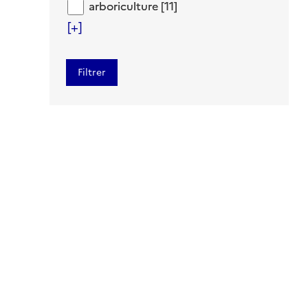
arboriculture
arboriculture
[11]
[+]