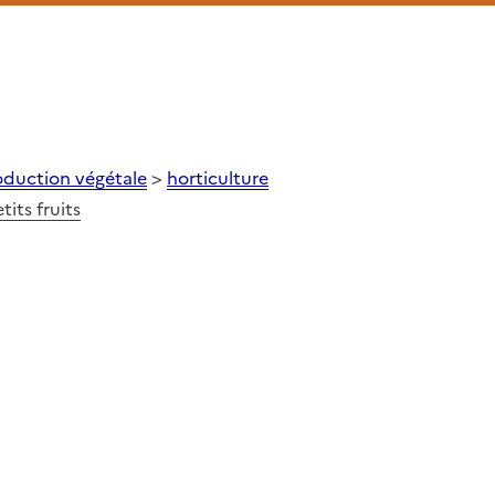
oduction végétale
>
horticulture
its fruits