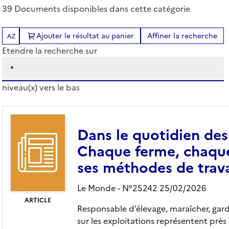
39 Documents disponibles dans cette catégorie
dres, ingénieurs et techniciens de l’agriculture et 
Ajouter le résultat au panier
Affiner la recherche
Tris disponibles (Ouverture d'une modale)
Etendre la recherche sur
niveau(x) vers le bas
entaire et de la souveraineté alimentaire
Dans le quotidien des 
Chaque ferme, chaque
ses méthodes de travai
Le Monde - N°25242 25/02/2026
ARTICLE
Responsable d’élevage, maraîcher, gar
sur les exploitations représentent près