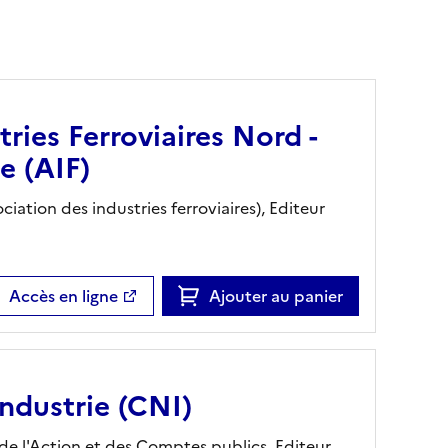
ries Ferroviaires Nord -
e (AIF)
ciation des industries ferroviaires),
Editeur
Accès en ligne
Ajouter au panier
industrie (CNI)
 de l'Action et des Comptes publics,
Editeur