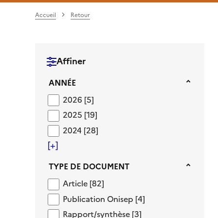
Accueil
Retour
Affiner
Année
ANNÉE
2026
2026
[5]
2025
2025
[19]
2024
2024
[28]
[+]
Type de document
TYPE DE DOCUMENT
Article
Article
[82]
Publication Onisep
Publication Onisep
[4]
Rapport/synthèse
Rapport/synthèse
[3]