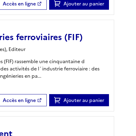
Accès en ligne
Ajouter au panier
ies ferroviaires (FIF)
es),
Editeur
es (FIF) rassemble une cinquantaine d
es activités de l´industrie ferroviaire : des
ngénieries en pa...
Accès en ligne
Ajouter au panier
ent