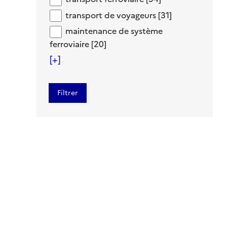
transport de voyageurs
transport de voyageurs
[31]
maintenance de système ferroviaire
maintenance de système
ferroviaire
[20]
[+]