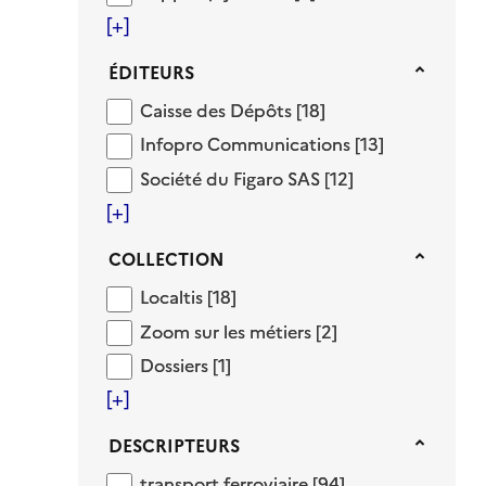
[+]
Éditeurs
ÉDITEURS
Caisse des Dépôts
Caisse des Dépôts
[18]
Infopro Communications
Infopro Communications
[13]
Société du Figaro SAS
Société du Figaro SAS
[12]
[+]
Collection
COLLECTION
Localtis
Localtis
[18]
Zoom sur les métiers
Zoom sur les métiers
[2]
Dossiers
Dossiers
[1]
[+]
Descripteurs
DESCRIPTEURS
transport ferroviaire
transport ferroviaire
[94]