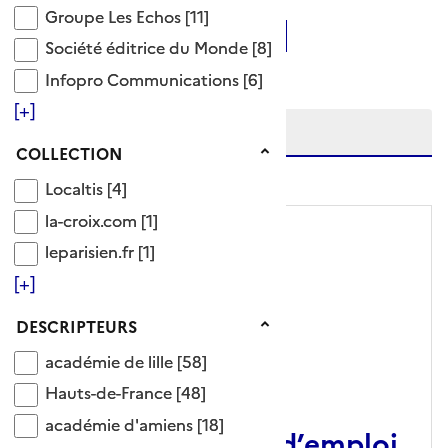
Groupe Les Echos
Groupe Les Echos
[11]
Ajouter le résultat au panier
Société éditrice du Monde
Société éditrice du Monde
[8]
Tris disponibles (Ouverture d'une modale)
Affiner la recherche
Infopro Communications
Infopro Communications
[6]
Etendre la recherche sur
[+]
Collection
COLLECTION
niveau(x) vers le bas
Localtis
Localtis
[4]
la-croix.com
la-croix.com
[1]
leparisien.fr
leparisien.fr
[1]
[+]
Descripteurs
DESCRIPTEURS
académie de lille
académie de lille
[58]
ARTICLE
Hauts-de-France
Hauts-de-France
[48]
académie d'amiens
académie d'amiens
[18]
Des opportunités d’emploi