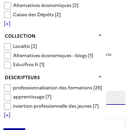
professionnalisation des formations
Alternatives économiques
Alternatives économiques
[2]
Voir aussi
Caisse des Dépôts
Caisse des Dépôts
[2]
[+]
alternance
junior entreprise
Collection
COLLECTION
liaison entreprise éducation
Localtis
Localtis
[2]
26 Documents disponibles dans cette catégorie
Alternatives économiques - blogs
Alternatives économiques - blogs
[1]
EducPros.fr
EducPros.fr
[1]
Ajouter le résultat au panier
Tris disponibles (Ouverture d'une modale)
Descripteurs
DESCRIPTEURS
Affiner la recherche
professionnalisation des formations
Etendre la recherche sur
professionnalisation des formations
[26]
apprentissage
apprentissage
[7]
insertion professionnelle des jeunes
insertion professionnelle des jeunes
[7]
niveau(x) vers le bas
[+]