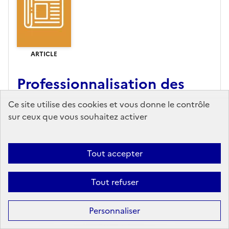
ARTICLE
Professionnalisation des
universités : une question
Ce site utilise des cookies et vous donne le contrôle
mal posée
sur ceux que vous souhaitez activer
Alternatives économiques,
Editeur
- 08/02/2022
Tout accepter
« L’université doit d’abord préparer nos jeunes à
exercer leur futur métier. […] En somme, elle doit
Tout refuser
devenir plus efficacement professionnalisante ».
Devant les présidentes et présidents d’université,
Emmanuel ...
Personnaliser
En savoir plus...