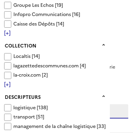
Voir aussi
Groupe Les Echos
Groupe Les Echos
[19]
Infopro Communications
Infopro Communications
[16]
achat approvisionnement
Caisse des Dépôts
Caisse des Dépôts
[14]
action humanitaire
[+]
agroalimentaire
Collection
COLLECTION
transport
transport de marchandises
Localtis
Localtis
[14]
lagazettedescommunes.com
lagazettedescommunes.com
[4]
171 Documents disponibles dans cette catégorie
la-croix.com
la-croix.com
[2]
Ajouter le résultat au panier
[+]
Tris disponibles (Ouverture d'une modale)
Affiner la recherche
Descripteurs
DESCRIPTEURS
Etendre la recherche sur
logistique
logistique
[138]
transport
transport
[51]
niveau(x) vers le bas
management de la chaîne logistique
management de la chaîne logistique
[33]