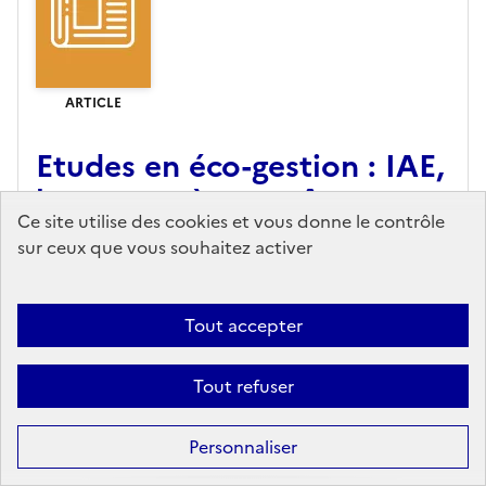
ARTICLE
Etudes en éco-gestion : IAE,
la marque à connaître
Ce site utilise des cookies et vous donne le contrôle
Le nouvel obs,
Editeur
- 05/02/2025
sur ceux que vous souhaitez activer
Sur le papier, les instituts d’administration des
entreprises ont tout du mix parfait entre licence
Tout accepter
universitaire et business school. Et, dans la réalité,
ils n’en sont pas loin.
Tout refuser
En savoir plus...
Personnaliser
Ajouter au panier