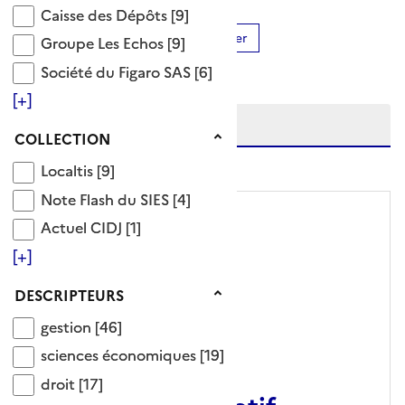
Caisse des Dépôts
Caisse des Dépôts
[9]
Ajouter le résultat au panier
Groupe Les Echos
Groupe Les Echos
[9]
Tris disponibles (Ouverture d'une modale)
Société du Figaro SAS
Affiner la recherche
Société du Figaro SAS
[6]
Etendre la recherche sur
[+]
Collection
COLLECTION
niveau(x) vers le bas
Localtis
Localtis
[9]
Note Flash du SIES
Note Flash du SIES
[4]
Actuel CIDJ
Actuel CIDJ
[1]
[+]
Descripteurs
DESCRIPTEURS
gestion
gestion
[46]
sciences économiques
sciences économiques
[19]
ARTICLE
droit
droit
[17]