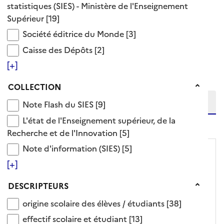
effectif scolaire et étudiant
>
statistiques (SIES) - Ministère de l'Enseignement
origine scolaire des élèves / étudiants
Supérieur
[19]
38 Documents disponibles dans cette catégorie
Société éditrice du Monde
Société éditrice du Monde
[3]
Caisse des Dépôts
Caisse des Dépôts
[2]
Ajouter le résultat au panier
Tris disponibles (Ouverture d'une modale)
[+]
Affiner la recherche
Etendre la recherche sur
Collection
COLLECTION
Note Flash du SIES
Note Flash du SIES
[9]
L'état de l'Enseignement supérieur, de la Recherch
L'état de l'Enseignement supérieur, de la
niveau(x) vers le bas
Recherche et de l'Innovation
[5]
Note d'information (SIES)
Note d'information (SIES)
[5]
[+]
Descripteurs
DESCRIPTEURS
origine scolaire des élèves / étudiants
origine scolaire des élèves / étudiants
[38]
effectif scolaire et étudiant
effectif scolaire et étudiant
[13]