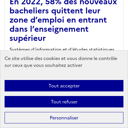
En 2022, 58% des nouveaux
bacheliers quittent leur
zone d’emploi en entrant
dans l’enseignement
supérieur
Systèmes d'information et d'études statistiques
(SIES) - Ministère de l'Enseignement Supérieur,
Ce site utilise des cookies et vous donne le contrôle
Editeur
- Note d'information (SIES)
/ n°25.01
-
sur ceux que vous souhaitez activer
08/01/2025
Peu de zones d’emploi sont dépourvues
Tout accepter
d’établissement d’enseignement supérieur, mais
l’offre de formation postbac est plus concentrée
Tout refuser
dans les grandes agglomérations que la
population des lyc?...
Personnaliser
En savoir plus...